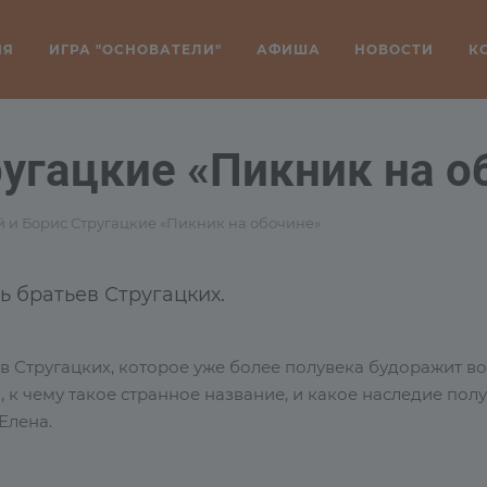
ИЯ
ИГРА "ОСНОВАТЕЛИ"
АФИША
НОВОСТИ
К
ругацкие «Пикник на о
 и Борис Стругацкие «Пикник на обочине»
 братьев Стругацких.
в Стругацких, которое уже более полувека будоражит в
, к чему такое странное название, и какое наследие по
Елена.