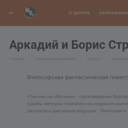
О ЦЕНТРЕ
НАПРАВЛЕН
Аркадий и Борис Ст
—
—
—
Главная
Направления работы
Подкаст
Аркадий
Философская фантастическая повесть
«Пикник на обочине» - произведение братье
судьбы авторов повлияли на создание книги
рассказать две наших ведущих - Виктория и 