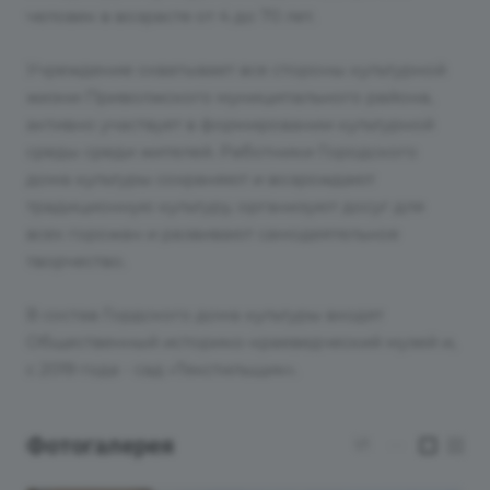
человек в возрасте от 4 до 70 лет.
Учреждение охватывает все стороны культурной
жизни Приволжского муниципального района,
активно участвует в формировании культурной
среды среди жителей. Работники Городского
дома культуры сохраняют и возрождают
традиционную культуру, организуют досуг для
всех горожан и развивают самодеятельное
творчество.
В состав Гордского дома культуры входят
Общественный историко-краеведческий музей и,
с 2019 года - сад «Текстильщик».
Фотогалерея
1/1
—