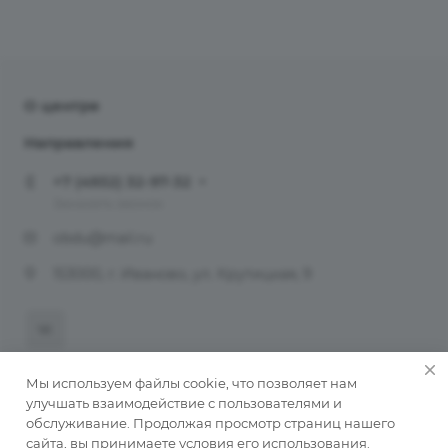
О центре
Направления
+7 (4932) 32-97-32
Заказать звонок
obdu@mail.ru
153000, г. Иваново, ул. Крутицкая, 9
Мы используем файлы cookie, что позволяет нам
© 2026 Молодёжный центр ИОБДЮ
улучшать взаимодействие с пользователями и
обслуживание. Продолжая просмотр страниц нашего
Пользовательское соглашение
сайта, вы принимаете условия его использования.