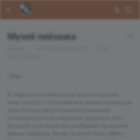
Музей пейзажа
—
—
—
Главная
Достопримечательности
Плёс
Музей пейзажа
Плёс
В старинном особняке под красной крышей,
мимо которого прогуливались самые знаменитые
люди России, расположилась уникальная
коллекция русской пейзажной живописи. Этот
большой купеческий дом изображен на картине
Исаака Левитана «Вечер. Золотой Плес» (1889 г.,