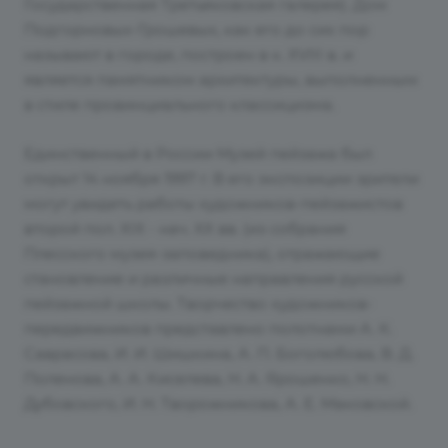
Государственная Третьяковская галерея). Дом
Подгорновых-Грошевых, как его до сих пор
называют в городе, построен в к. XVIII в. и
является памятником архитектуры, выполненным
в стиле провинциального классицизма.
Единственный в России Музей пейзажа был
открыт 14 ноября 1997 г. В его экспозиции зрители
могут увидеть работы художников-пейзажистов
второй пол. XIX - нач. XX вв. (из собрания
Плесского музея-заповедника), отражающие
становление и различные направления русской
пейзажной школы. Творчество художников-
передвижников представлено полотнами А. К.
Саврасова, И. И. Шишкина, А. П. Боголюбова, В. Д.
Поленова, А. А. Киселева, Н. А. Ярошенко, Н. Н.
Дубовского, И. Н. Творожникова, А. Е. Маковской.